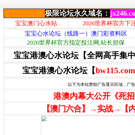
极限论坛永久域名：
jx246.c
宝宝澳门心水站
2026世界杯官方下
宝宝心水论坛（线路一）澳门彩资料区
2026世界杯官方指定投注网,站长担保
宝宝港澳心水论坛【全网高手集
宝宝港澳心水论坛【
bw115.com
以下为本站赞助广告显示区域，广告联系Q
港澳内幕大公开《死招
【澳门六合】→实战→【