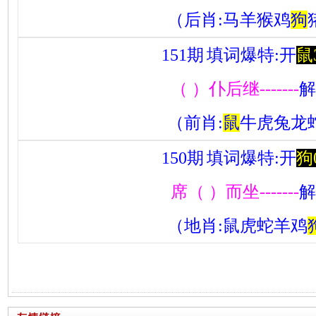
（后肖:马羊猴鸡
狗
151期
填词爆特:开
鼠
（ ）仆后继-------
解
（前肖:
鼠
牛虎兔龙
150期
填词爆特:开
狗
席（ ）而坐-------
解
（地肖:鼠虎蛇羊鸡