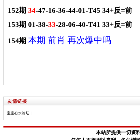
152期
34
-47-16-36-44-01-T45 34+反=前
153期 01-38-
33
-28-06-40-T41 33+反=前
本期 前肖 再次爆中吗
154期
宝宝心水论坛
|
本站所提供一切资