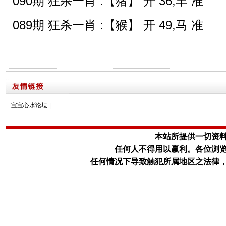
090期 狂杀一肖 :【猪】 开 36,羊 准
089期 狂杀一肖 :【猴】 开 49,马 准
宝宝心水论坛
|
本站所提供一切资
任何人不得用以赢利。
各位浏
任何情况下导致触犯所属地区之法律