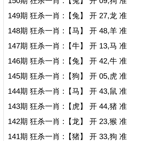
150期 狂杀一肖 :【兔】 开 09,狗 准
149期 狂杀一肖 :【兔】 开 27,龙 准
148期 狂杀一肖 :【马】 开 48,羊 准
147期 狂杀一肖 :【牛】 开 13,马 准
146期 狂杀一肖 :【兔】 开 42,牛 准
145期 狂杀一肖 :【狗】 开 05,虎 准
144期 狂杀一肖 :【马】 开 43,鼠 准
143期 狂杀一肖 :【虎】 开 44,猪 准
142期 狂杀一肖 :【龙】 开 23,猴 准
141期 狂杀一肖 :【猪】 开 33,狗 准