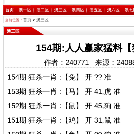
首页
澳一区
澳二区
澳三区
澳四区
澳五区
澳六区
澳七
首页
>
澳三区
当前位置：
澳三区
154期:人人赢家猛料
作者：240771 来源：240
154期 狂杀一肖 :【兔】 开 ?? 准
153期 狂杀一肖 :【马】 开 41,虎 准
152期 狂杀一肖 :【鼠】 开 45,狗 准
151期 狂杀一肖 :【鸡】 开 31,鼠 准