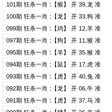
101期 狂杀一肖 :【猴】 开 39,龙 准
100期 狂杀一肖 :【龙】 开 33,狗 准
099期 狂杀一肖 :【鸡】 开 12,羊 准
097期 狂杀一肖 :【狗】 开 11,猴 准
095期 狂杀一肖 :【羊】 开 35,猴 准
094期 狂杀一肖 :【鼠】 开 17,虎 准
093期 狂杀一肖 :【虎】 开 40,兔 准
092期 狂杀一肖 :【龙】 开 06,牛 准
091期 狂杀一肖 :【虎】 开 37,马 准