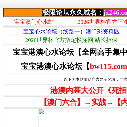
极限论坛永久域名：
jx246.c
宝宝澳门心水站
2026世界杯官方下
宝宝心水论坛（线路一）澳门彩资料区
2026世界杯官方指定投注网,站长担保
宝宝港澳心水论坛【全网高手集
宝宝港澳心水论坛【
bw115.com
以下为本站赞助广告显示区域，广告联系Q
港澳内幕大公开《死招
【澳门六合】→实战→【