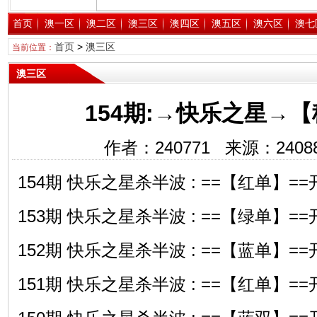
首页
澳一区
澳二区
澳三区
澳四区
澳五区
澳六区
澳七
首页
>
澳三区
当前位置：
澳三区
154期:→快乐之星→
作者：240771 来源：240
154期 快乐之星杀半波 : ==【红单】==开
153期 快乐之星杀半波 : ==【绿单】==开
152期 快乐之星杀半波 : ==【蓝单】==开
151期 快乐之星杀半波 : ==【红单】==开