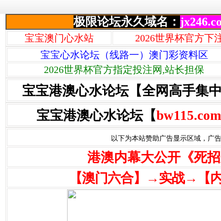
极限论坛永久域名：
jx246.c
宝宝澳门心水站
2026世界杯官方下
宝宝心水论坛（线路一）澳门彩资料区
2026世界杯官方指定投注网,站长担保
宝宝港澳心水论坛【全网高手集
宝宝港澳心水论坛【
bw115.com
以下为本站赞助广告显示区域，广告联系Q
港澳内幕大公开《死招
【澳门六合】→实战→【