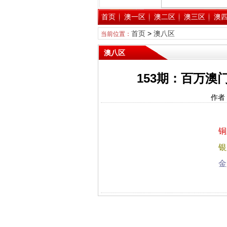
首页
澳一区
澳二区
澳三区
澳
首页
>
澳八区
当前位置：
澳八区
153期：百万澳
作者：
铜
银
金