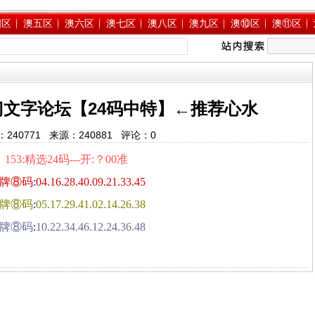
四区
澳五区
澳六区
澳七区
澳八区
澳九区
澳⑩区
澳⑪区
门文字论坛【24码中特】←推荐心水
240771 来源：240881 评论：
0
153:精选24码---开:？00准
牌⑧码
:
04.16.28.40.09.21.33.45
牌⑧码
:
05.17.29.41.02.14.26.38
牌⑧码
:
10.22.34.46.12.24.36.48