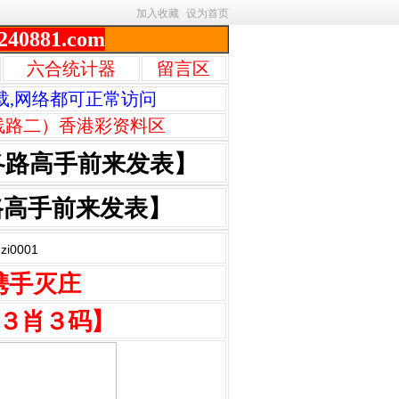
加入收藏
设为首页
240881.com
六合统计器
留言区
载,网络都可正常访问
线路二）香港彩资料区
各路高手前来发表】
路高手前来发表】
0001
携手灭庄
３肖３码】