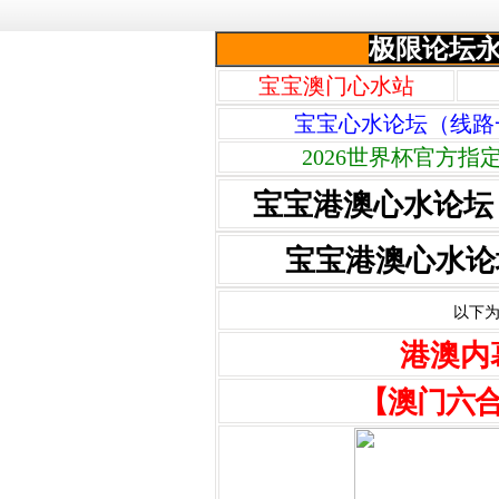
极限论坛
宝宝澳门心水站
宝宝心水论坛（线路
2026世界杯官方指
宝宝港澳心水论坛
宝宝港澳心水论
以下为
港澳内
【澳门六