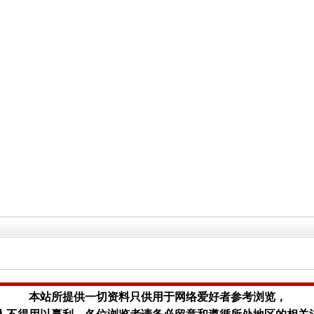
本站所提供一切资料只供用于网络爱好者参考浏览
，