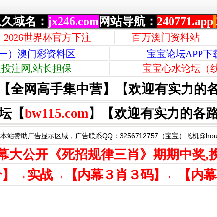
永久域名：
jx246.com
网站导航：
240771.app
2026世界杯官方下注
百万澳门资料站
一）澳门彩资料区
宝宝论坛APP下
定投注网,站长担保
宝宝心水论坛（
【全网高手集中营】【欢迎有实力的
坛【
bw115.com
】【欢迎有实力的各
本站赞助广告显示区域，广告联系QQ：3256712757（宝宝）飞机@houzi
幕大公开《死招规律三肖》期期中奖,
合】→实战→【内幕３肖３码】←【内幕