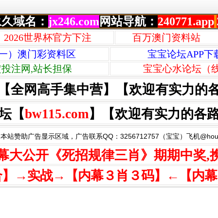
永久域名：
jx246.com
网站导航：
240771.app
2026世界杯官方下注
百万澳门资料站
一）澳门彩资料区
宝宝论坛APP下
定投注网,站长担保
宝宝心水论坛（
【全网高手集中营】【欢迎有实力的
坛【
bw115.com
】【欢迎有实力的各
本站赞助广告显示区域，广告联系QQ：3256712757（宝宝）飞机@houzi
幕大公开《死招规律三肖》期期中奖,
合】→实战→【内幕３肖３码】←【内幕