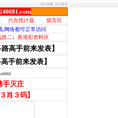
加入收藏
设为首页
240881.com
六合统计器
留言区
载,网络都可正常访问
线路二）香港彩资料区
各路高手前来发表】
路高手前来发表】
0001
携手灭庄
３肖３码】