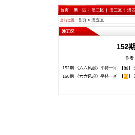
首页
澳一区
澳二区
澳三区
澳
首页
>
澳五区
当前位置：
澳五区
15
作者：
152期 《六六风起》平特一肖 :【猴】 开
150期 《六六风起》平特一肖 :【
狗
】 