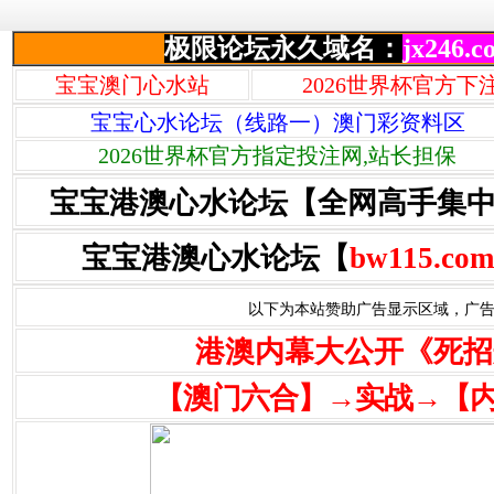
极限论坛永久域名：
jx246.c
宝宝澳门心水站
2026世界杯官方下
宝宝心水论坛（线路一）澳门彩资料区
2026世界杯官方指定投注网,站长担保
宝宝港澳心水论坛【全网高手集
宝宝港澳心水论坛【
bw115.com
以下为本站赞助广告显示区域，广告联系Q
港澳内幕大公开《死招
【澳门六合】→实战→【