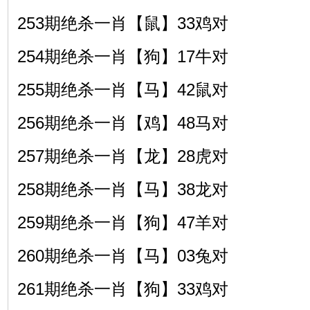
253期绝杀一肖【鼠】33鸡对
254期绝杀一肖【狗】17牛对
255期绝杀一肖【马】42鼠对
256期绝杀一肖【鸡】48马对
257期绝杀一肖【龙】28虎对
258期绝杀一肖【马】38龙对
259期绝杀一肖【狗】47羊对
260期绝杀一肖【马】03兔对
261期绝杀一肖【狗】33鸡对