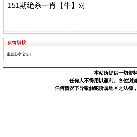
151期绝杀一肖【牛】对
宝宝心水论坛
|
本站所提供一切资
任何人不得用以赢利。
各位浏
任何情况下导致触犯所属地区之法律