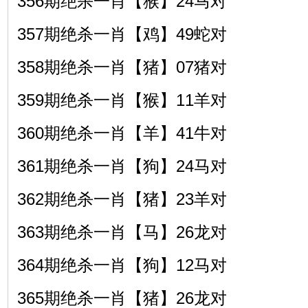
356期绝杀一肖【猴】24马对
357期绝杀一肖【鸡】49蛇对
358期绝杀一肖【猪】07猪对
359期绝杀一肖【猴】11羊对
360期绝杀一肖【羊】41牛对
361期绝杀一肖【狗】24马对
362期绝杀一肖【猪】23羊对
363期绝杀一肖【马】26龙对
364期绝杀一肖【狗】12马对
365期绝杀一肖【猪】26龙对