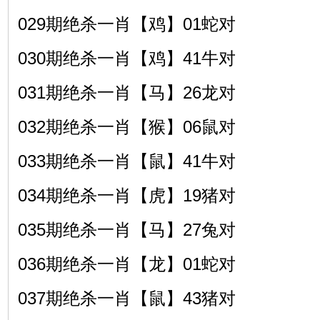
029期绝杀一肖【鸡】01蛇对
030期绝杀一肖【鸡】41牛对
031期绝杀一肖【马】26龙对
032期绝杀一肖【猴】06鼠对
033期绝杀一肖【鼠】41牛对
034期绝杀一肖【虎】19猪对
035期绝杀一肖【马】27兔对
036期绝杀一肖【龙】01蛇对
037期绝杀一肖【鼠】43猪对