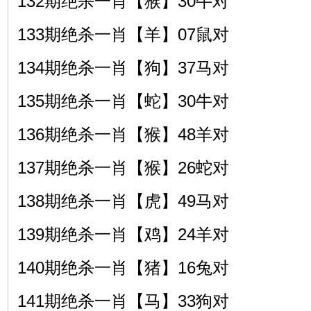
132期绝杀一肖【猴】30牛对
133期绝杀一肖【羊】07鼠对
134期绝杀一肖【狗】37马对
135期绝杀一肖【蛇】30牛对
136期绝杀一肖【猴】48羊对
137期绝杀一肖【猴】26蛇对
138期绝杀一肖【虎】49马对
139期绝杀一肖【鸡】24羊对
140期绝杀一肖【猪】16兔对
141期绝杀一肖【马】33狗对