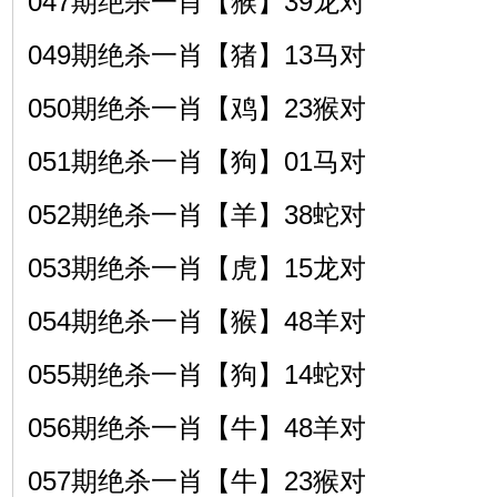
047期绝杀一肖【猴】39龙对
049期绝杀一肖【猪】13马对
050期绝杀一肖【鸡】23猴对
051期绝杀一肖【狗】01马对
052期绝杀一肖【羊】38蛇对
053期绝杀一肖【虎】15龙对
054期绝杀一肖【猴】48羊对
055期绝杀一肖【狗】14蛇对
056期绝杀一肖【牛】48羊对
057期绝杀一肖【牛】23猴对