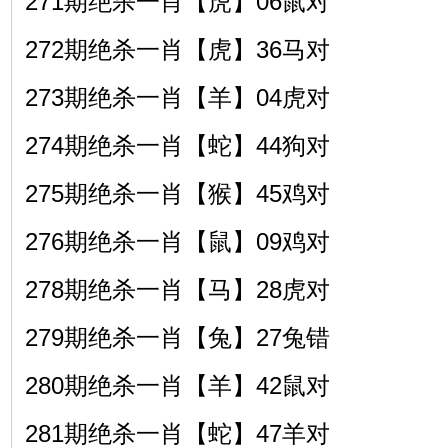
271期绝杀一肖【虎】06鼠对
272期绝杀一肖【虎】36马对
273期绝杀一肖【羊】04虎对
274期绝杀一肖【蛇】44狗对
275期绝杀一肖【猴】45鸡对
276期绝杀一肖【鼠】09鸡对
278期绝杀一肖【马】28虎对
279期绝杀一肖【兔】27兔错
280期绝杀一肖【羊】42鼠对
281期绝杀一肖【蛇】47羊对