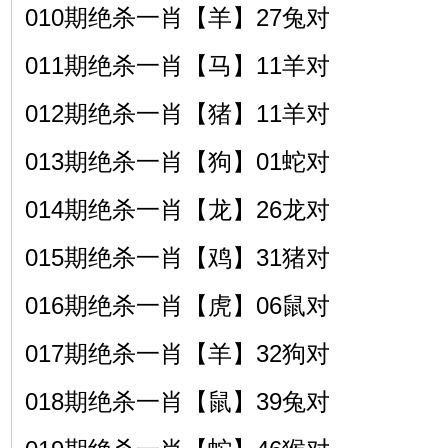
010期绝杀一肖【羊】27兔对
011期绝杀一肖【马】11羊对
012期绝杀一肖【猪】11羊对
013期绝杀一肖【狗】01蛇对
014期绝杀一肖【龙】26龙对
015期绝杀一肖【鸡】31猪对
016期绝杀一肖【虎】06鼠对
017期绝杀一肖【羊】32狗对
018期绝杀一肖【鼠】39兔对