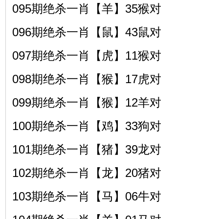
095期绝杀一肖【羊】35猴对
096期绝杀一肖【鼠】43鼠对
097期绝杀一肖【虎】11猴对
098期绝杀一肖【猴】17虎对
099期绝杀一肖【猴】12羊对
100期绝杀一肖【鸡】33狗对
101期绝杀一肖【猪】39龙对
102期绝杀一肖【龙】20猪对
103期绝杀一肖【马】06牛对