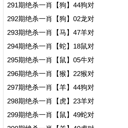
291期绝杀一肖【狗】44狗对
292期绝杀一肖【狗】02龙对
293期绝杀一肖【马】47羊对
294期绝杀一肖【蛇】18鼠对
295期绝杀一肖【鼠】05牛对
296期绝杀一肖【猴】22猴对
297期绝杀一肖【羊】44狗对
298期绝杀一肖【虎】23羊对
299期绝杀一肖【鼠】49蛇对