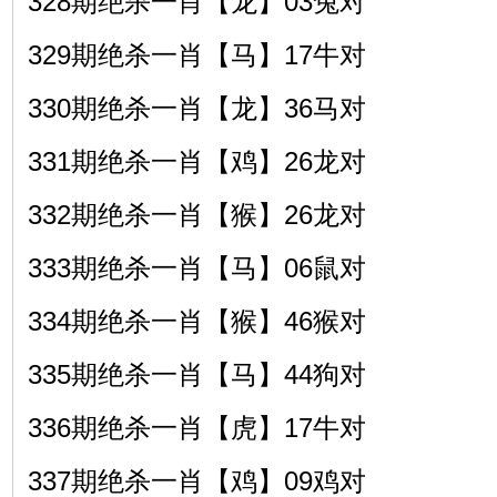
328期绝杀一肖【龙】03兔对
329期绝杀一肖【马】17牛对
330期绝杀一肖【龙】36马对
331期绝杀一肖【鸡】26龙对
332期绝杀一肖【猴】26龙对
333期绝杀一肖【马】06鼠对
334期绝杀一肖【猴】46猴对
335期绝杀一肖【马】44狗对
336期绝杀一肖【虎】17牛对
337期绝杀一肖【鸡】09鸡对